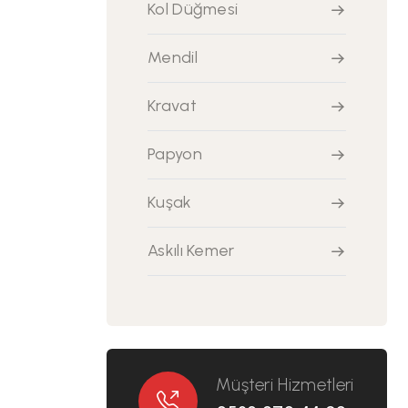
Kol Düğmesi
Mendil
Kravat
Papyon
Kuşak
Askılı Kemer
Müşteri Hizmetleri