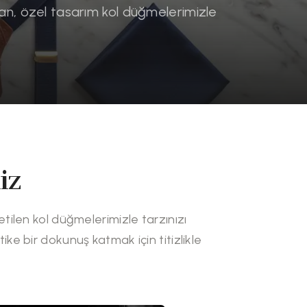
n, özel tasarım kol düğmelerimizle
iz
etilen kol düğmelerimizle tarzınızı
ike bir dokunuş katmak için titizlikle