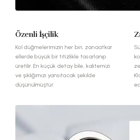
Özenli İşçilik
Z
Kol düğmelerimizin her biri, zanaatkar
Sü
ellerde büyük bir titizlikle tasarlanıp
ko
üretilir. En küçük detay bile, kalitemizi
ze
ve şıklığımızı yansıtacak şekilde
Kl
düşünülmüştür.
ed