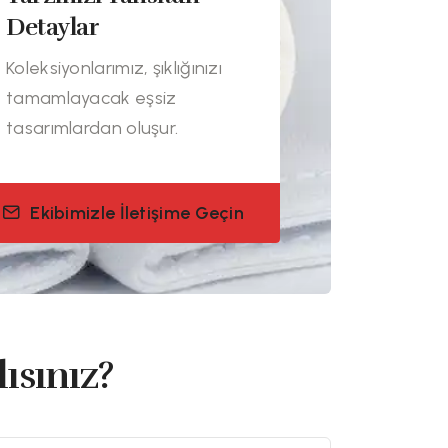
Detaylar
Koleksiyonlarımız, şıklığınızı
tamamlayacak eşsiz
tasarımlardan oluşur.
Ekibimizle İletişime Geçin
ısınız?