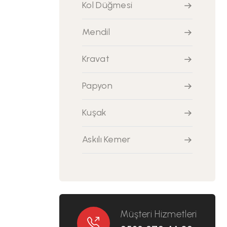
Kol Düğmesi
Mendil
Kravat
Papyon
Kuşak
Askılı Kemer
Müşteri Hizmetleri