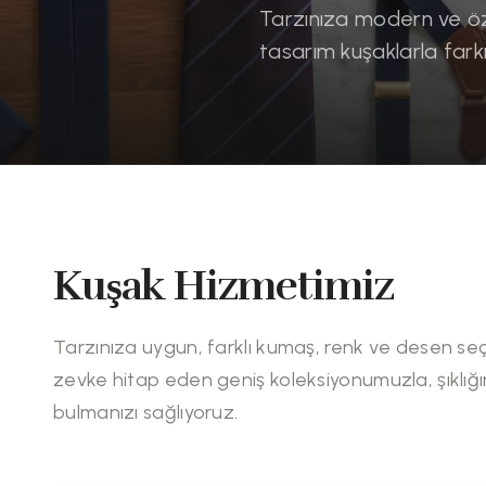
Tarzınıza modern ve öz
tasarım kuşaklarla farkı
Kuşak Hizmetimiz
Tarzınıza uygun, farklı kumaş, renk ve desen seç
zevke hitap eden geniş koleksiyonumuzla, şıklı
bulmanızı sağlıyoruz.